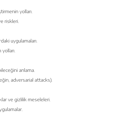
irmenin yolları.
 riskleri.
ardaki uygulamaları.
yolları.
bileceğini anlama.
ğin, adversarial attacks).
r ve gizlilik meseleleri.
uygulamalar.