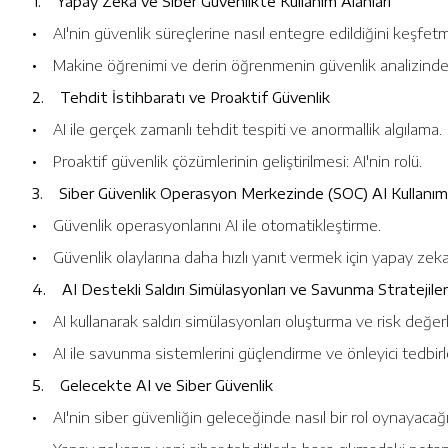
1. Yapay Zeka ve Siber Güvenlikte Kullanım Alanları
• AI'nin güvenlik süreçlerine nasıl entegre edildiğini keşfet
• Makine öğrenimi ve derin öğrenmenin güvenlik analizindek
2. Tehdit İstihbaratı ve Proaktif Güvenlik
• AI ile gerçek zamanlı tehdit tespiti ve anormallik algılama.
• Proaktif güvenlik çözümlerinin geliştirilmesi: AI'nin rolü.
3. Siber Güvenlik Operasyon Merkezinde (SOC) AI Kullanım
• Güvenlik operasyonlarını AI ile otomatikleştirme.
• Güvenlik olaylarına daha hızlı yanıt vermek için yapay zeka 
4. AI Destekli Saldırı Simülasyonları ve Savunma Stratejiler
• AI kullanarak saldırı simülasyonları oluşturma ve risk değe
• AI ile savunma sistemlerini güçlendirme ve önleyici tedbirl
5. Gelecekte AI ve Siber Güvenlik
• AI'nin siber güvenliğin geleceğinde nasıl bir rol oynayacağı