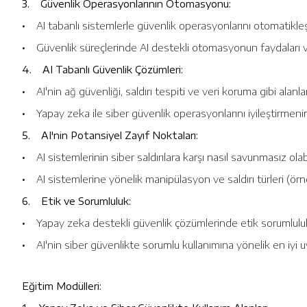
3. Güvenlik Operasyonlarının Otomasyonu:
• AI tabanlı sistemlerle güvenlik operasyonlarını otomatikleşt
• Güvenlik süreçlerinde AI destekli otomasyonun faydaları ve
4. AI Tabanlı Güvenlik Çözümleri:
• AI'nin ağ güvenliği, saldırı tespiti ve veri koruma gibi alanl
• Yapay zeka ile siber güvenlik operasyonlarını iyileştirmenin 
5. AI'nin Potansiyel Zayıf Noktaları:
• AI sistemlerinin siber saldırılara karşı nasıl savunmasız ola
• AI sistemlerine yönelik manipülasyon ve saldırı türleri (örne
6. Etik ve Sorumluluk:
• Yapay zeka destekli güvenlik çözümlerinde etik sorumlulukla
• AI'nin siber güvenlikte sorumlu kullanımına yönelik en iyi 
Eğitim Modülleri: