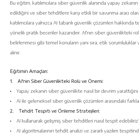
Bu eğitim, katılımcılara siber güvenlik alanında yapay zekanın (
edildiğini ve siber tehditlere karşı etkili bir savunma aracı ol
katılımcılara yalnızca AI tabanlı güvenlik çözümleri hakkınd
yönelik pratik beceriler kazandırır. AI'nın siber güvenlikteki rol
belirlenmesi gibi temel konuların yanı sıra, etik sorumlulukla
alınır.
Eğitimin Amaçları:
1. AI'nin Siber Güvenlikteki Rolü ve Önemi:
• Yapay zekanın siber güvenlikte nasıl bir devrim yarattığını
• AI ile geleneksel siber güvenlik çözümleri arasındaki farkl
2. Tehdit Tespiti ve Önleme Stratejileri:
• AI kullanarak gelişmiş siber tehditleri nasıl tespit edebiliriz
• AI algoritmalarının tehdit analizi ve zararlı yazılım tespitinde