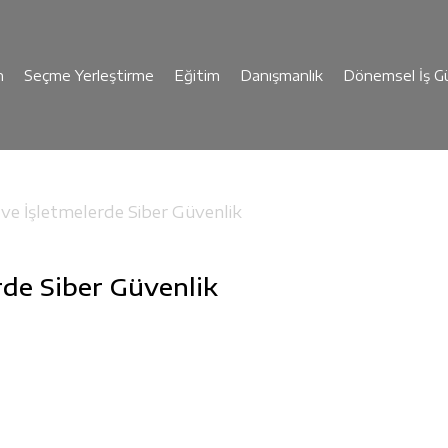
n
Seçme Yerleştirme
Eğitim
Danışmanlık
Dönemsel İş Gü
ve İşletmelerde Siber Güvenlik
de Siber Güvenlik