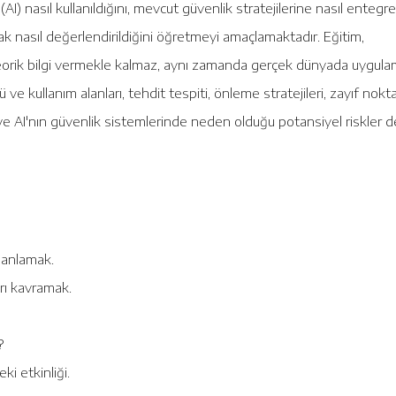
AI) nasıl kullanıldığını, mevcut güvenlik stratejilerine nasıl entegre
arak nasıl değerlendirildiğini öğretmeyi amaçlamaktadır. Eğitim,
a teorik bilgi vermekle kalmaz, aynı zamanda gerçek dünyada uygul
ü ve kullanım alanları, tehdit tespiti, önleme stratejileri, zayıf nokta
r ve AI'nın güvenlik sistemlerinde neden olduğu potansiyel riskler d
 anlamak.
arı kavramak.
?
ki etkinliği.