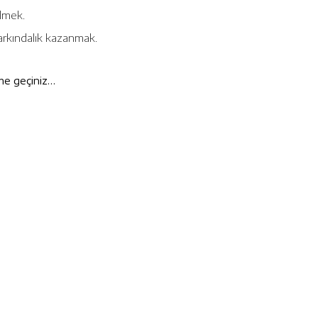
ilmek.
farkındalık kazanmak.
ime geçiniz…