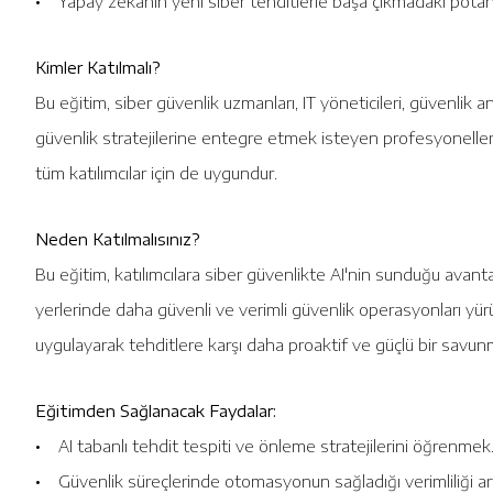
• Yapay zekanın yeni siber tehditlerle başa çıkmadaki potans
Kimler Katılmalı?
Bu eğitim, siber güvenlik uzmanları, IT yöneticileri, güvenlik anali
güvenlik stratejilerine entegre etmek isteyen profesyoneller i
tüm katılımcılar için de uygundur.
Neden Katılmalısınız?
Bu eğitim, katılımcılara siber güvenlikte AI'nin sunduğu avantaj
yerlerinde daha güvenli ve verimli güvenlik operasyonları yürüt
uygulayarak tehditlere karşı daha proaktif ve güçlü bir savunma
Eğitimden Sağlanacak Faydalar:
• AI tabanlı tehdit tespiti ve önleme stratejilerini öğrenmek
• Güvenlik süreçlerinde otomasyonun sağladığı verimliliği ar